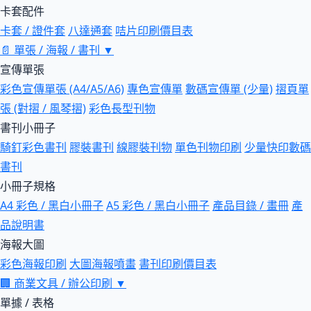
卡套配件
卡套 / 證件套
八達通套
咭片印刷價目表
📄
單張 / 海報 / 書刊
▼
宣傳單張
彩色宣傳單張 (A4/A5/A6)
專色宣傳單
數碼宣傳單 (少量)
摺頁單
張 (對摺 / 風琴摺)
彩色長型刊物
書刊小冊子
騎釘彩色書刊
膠裝書刊
線膠裝刊物
單色刊物印刷
少量快印數碼
書刊
小冊子規格
A4 彩色 / 黑白小冊子
A5 彩色 / 黑白小冊子
產品目錄 / 畫冊
產
品說明書
海報大圖
彩色海報印刷
大圖海報噴畫
書刊印刷價目表
🏢
商業文具 / 辦公印刷
▼
單據 / 表格