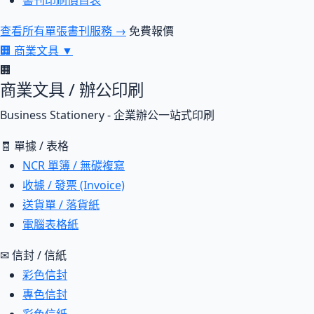
書刊印刷價目表
查看所有單張書刊服務 →
免費報價
🏢
商業文具
▼
🏢
商業文具 / 辦公印刷
Business Stationery - 企業辦公一站式印刷
🧾 單據 / 表格
NCR 單簿 / 無碳複寫
收據 / 發票 (Invoice)
送貨單 / 落貨紙
電腦表格紙
✉ 信封 / 信紙
彩色信封
專色信封