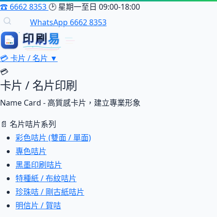
☎
6662 8353
🕑
星期一至日 09:00-18:00
WhatsApp 6662 8353
印刷
印刷易
易
💳
卡片 / 名片
▼
💳
卡片 / 名片印刷
Name Card - 高質感卡片，建立專業形象
📄 名片咭片系列
彩色咭片 (雙面 / 單面)
專色咭片
黑墨印刷咭片
特種紙 / 布紋咭片
珍珠咭 / 剛古紙咭片
明信片 / 賀咭