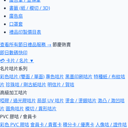
廣告筆 / 宣傳筆
書籤 (紙 / 模切 / 3D)
廣告扇
口罩套
禮品印製價目表
查看所有節日禮品服務 →
節慶熱賣
即日數碼快印
💳
卡片 / 名片
▼
名片咭片系列
彩色咭片 (雙面 / 單面)
專色咭片
黑墨印刷咭片
特種紙 / 布紋咭
片
珍珠咭 / 剛古紙咭片
明信片 / 賀咭
高級加工咭片
啞膠 / 過光膠咭片
局部 UV 咭片
燙金 / 燙銀咭片
激凸 / 激凹咭
片
圓角咭片
模切 / 異形咭片
PVC 膠咭 / 會員卡
彩色 PVC 膠咭
會員卡 / 貴賓卡
積分卡 / 優惠卡
人像咭 / 證件咭