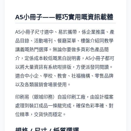
A5小冊子——輕巧實用嘅資訊載體
A5小冊子尺寸適中、易於攜帶，係企業推廣、產
品目錄、活動場刊、餐廳菜單、樓盤介紹同教學
講義嘅熱門選擇。無論你要做多頁彩色產品簡
介，定係成本較低嘅黑白說明書，A5小冊子都可
以將大量資訊有系統咁排版，方便派發同閱讀。
適合中小企、學校、教會、社福機構、零售品牌
以及各類展銷會場景使用。
印刷易（銀城印務）自設印刷工廠，由設計檔案
處理到裝訂成品一條龍完成，確保色彩準確、對
位精準，交貨快而穩定。
規格 / 尺寸 / 紙質選擇