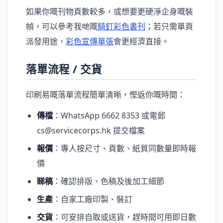
如果你嘅刊物頁數較多，或想要更硬淨企身嘅裝
幀，可以參考我哋嘅
騎釘彩色書刊
；若只需單頁
派發用途，
彩色宣傳單張
會更經濟直接。
落單流程 / 交貨
印刷易嘅落單流程簡單清晰，慳返你嘅時間：
傳檔
：WhatsApp 6662 8353 或電郵
cs@servicecorps.hk 提交檔案
報價
：專人按尺寸、頁數、紙質同數量即時報
價
睇稿
：確認排版、色稿及後加工細節
生產
：自家工廠印製、裝訂
交貨
：可安排自取或送貨，趕時間可用即日數