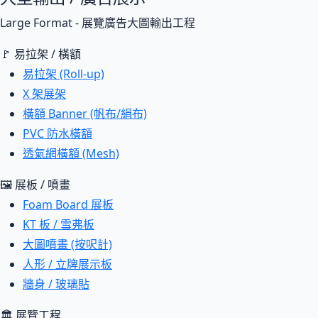
Large Format - 展覽廣告大圖輸出工程
🚩 易拉架 / 橫額
易拉架 (Roll-up)
X 架展架
橫額 Banner (帆布/絹布)
PVC 防水橫額
透氣網橫額 (Mesh)
🖼 展板 / 噴畫
Foam Board 展板
KT 板 / 雪弗板
大圖噴畫 (按呎計)
人形 / 立牌展示板
牆身 / 玻璃貼
🏛 展覽工程