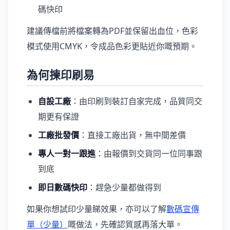
碼快印
建議傳檔前將檔案轉為PDF並保留出血位，色彩
模式使用CMYK，令成品色彩更貼近你嘅預期。
為何揀印刷易
自設工廠
：由印刷到裝訂自家完成，品質同交
期更有保證
工廠批發價
：直接工廠出貨，無中間差價
專人一對一跟進
：由報價到交貨同一位同事跟
到底
即日數碼快印
：趕急少量都做得到
如果你想試印少量睇效果，亦可以了解
數碼宣傳
單（少量）
嘅做法，先確認質感再落大單。