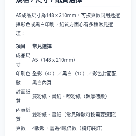
A5成品尺寸為148 x 210mm，可按頁數同用途選
擇彩色或黑白印刷，紙質方面亦有多種常見選
項：
項目
常見選擇
成品尺
A5（148 x 210mm）
寸
印刷色
全彩（4C）／黑白（1C）／彩色封面配
數
黑白內頁
封面紙
雙粉紙、書紙、啞粉紙（較厚磅數）
質
內頁紙
雙粉紙、書紙（常見磅數可按需要選配）
質
頁數
4版起，需為4嘅倍數（騎釘裝訂）