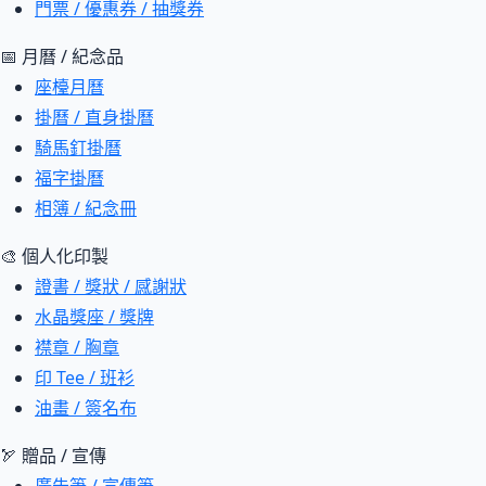
門票 / 優惠券 / 抽獎券
📅 月曆 / 紀念品
座檯月曆
掛曆 / 直身掛曆
騎馬釘掛曆
福字掛曆
相簿 / 紀念冊
🎨 個人化印製
證書 / 獎狀 / 感謝狀
水晶獎座 / 獎牌
襟章 / 胸章
印 Tee / 班衫
油畫 / 簽名布
🏹 贈品 / 宣傳