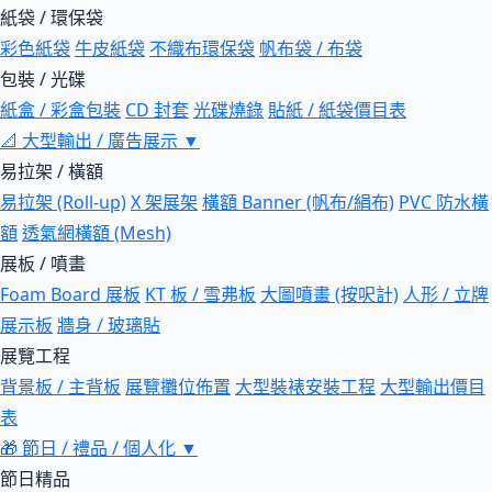
紙袋 / 環保袋
彩色紙袋
牛皮紙袋
不織布環保袋
帆布袋 / 布袋
包裝 / 光碟
紙盒 / 彩盒包裝
CD 封套
光碟燒錄
貼紙 / 紙袋價目表
📐
大型輸出 / 廣告展示
▼
易拉架 / 橫額
易拉架 (Roll-up)
X 架展架
橫額 Banner (帆布/絹布)
PVC 防水橫
額
透氣網橫額 (Mesh)
展板 / 噴畫
Foam Board 展板
KT 板 / 雪弗板
大圖噴畫 (按呎計)
人形 / 立牌
展示板
牆身 / 玻璃貼
展覽工程
背景板 / 主背板
展覽攤位佈置
大型裝裱安裝工程
大型輸出價目
表
🎁
節日 / 禮品 / 個人化
▼
節日精品