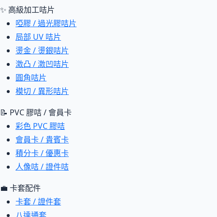
✨ 高級加工咭片
啞膠 / 過光膠咭片
局部 UV 咭片
燙金 / 燙銀咭片
激凸 / 激凹咭片
圓角咭片
模切 / 異形咭片
📝 PVC 膠咭 / 會員卡
彩色 PVC 膠咭
會員卡 / 貴賓卡
積分卡 / 優惠卡
人像咭 / 證件咭
💼 卡套配件
卡套 / 證件套
八達通套