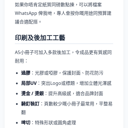
如果你唔肯定紙質同磅數點揀，可以將檔案
WhatsApp 俾我哋，專人會按你嘅用途同預算建
議合適配搭。
印刷及後加工工藝
A5小冊子可加入多款後加工，令成品更有質感同
耐用：
過膠
：光膠或啞膠，保護封面、防花防污
局部UV
：突出Logo或標題，增加立體光澤感
燙金 / 燙銀
：提升高級感，適合品牌封面
騎釘裝訂
：頁數較少嘅小冊子最常用，平整易
翻
啤切
：特殊形狀或圓角處理