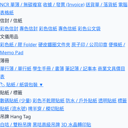
NCR 單簿 / 無碳複寫
收據 / 發票 (Invoice)
送貨單 / 落貨紙
電腦
表格紙
信封 / 信紙
彩色信封
專色信封
彩色信紙
專色信紙
彩色公文袋
文儀用品
彩色紙 / 膠 Folder
硬皮鐵圈文件夾
原子印 / 公司印章
便條紙 /
Memo Pad
簿冊
單行簿 / 單行紙
學生手冊 / 書簿
筆記簿 / 記事本
商業文具價目
表
🏷
貼紙 / 紙袋包裝
▼
貼紙 / 標籤
數碼貼紙 (少量)
彩色不乾膠貼紙
防水 / 戶外貼紙
透明貼紙
標籤
貼紙 (流水號)
啤半穿 / 模切貼紙
吊牌 Hang Tag
白咭 / 雙粉吊牌
黑咭高級吊牌
3D 水晶轉印貼