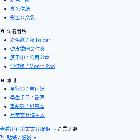
彩色信紙
專色信紙
彩色公文袋
📎 文儀用品
彩色紙 / 膠 Folder
硬皮鐵圈文件夾
原子印 / 公司印章
便條紙 / Memo Pad
📓 簿冊
單行簿 / 單行紙
學生手冊 / 書簿
筆記簿 / 記事本
商業文具價目表
查看所有商業文具服務 →
企業之選
🏷
貼紙 / 紙袋
▼