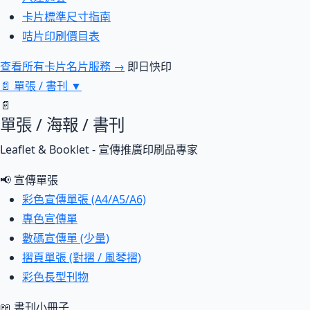
卡片標準尺寸指南
咭片印刷價目表
查看所有卡片名片服務 →
即日快印
📄
單張 / 書刊
▼
📄
單張 / 海報 / 書刊
Leaflet & Booklet - 宣傳推廣印刷品專家
📢 宣傳單張
彩色宣傳單張 (A4/A5/A6)
專色宣傳單
數碼宣傳單 (少量)
摺頁單張 (對摺 / 風琴摺)
彩色長型刊物
📖 書刊小冊子