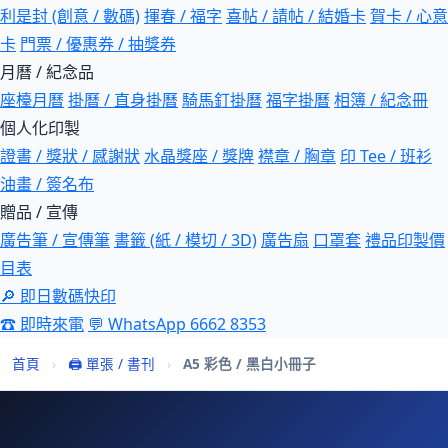
利是封 (創意 / 數碼)
揮春 / 福字
喜帖 / 請帖 / 結婚卡
賀卡 / 心意
卡
門票 / 優惠券 / 抽獎券
月曆 / 紀念品
座檯月曆
掛曆 / 直身掛曆
騎馬釘掛曆
福字掛曆
相簿 / 紀念冊
個人化印製
證書 / 獎狀 / 感謝狀
水晶獎座 / 獎牌
襟章 / 胸章
印 Tee / 班衫
油畫 / 簽名布
贈品 / 宣傳
廣告筆 / 宣傳筆
書籤 (紙 / 模切 / 3D)
廣告扇
口罩套
禮品印製價
目表
🔎 即日數碼快印
☎ 即時來電
💬 WhatsApp 6662 8353
首頁
›
🖨 單張 / 書刊
›
A5 彩色 / 黑白小冊子