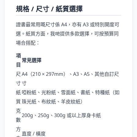
規格 / 尺寸 / 紙質選擇
證書最常用嘅尺寸係 A4，亦有 A3 或特別開度可
選。紙質方面，我哋提供多款選擇，可按預算同
場合搭配：
項
常見選擇
目
尺
A4（210 × 297mm）、A3、A5、其他自訂尺
寸
寸
紙
啞粉紙、光粉紙、雪面紙、書紙、特種紙（如
質
珠光紙、布紋紙、羊皮紋紙）
克
200g、250g、300g 或以上厚身卡紙
數
方
直度 / 橫度