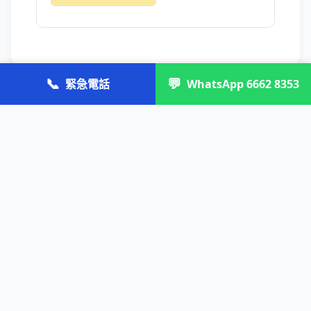
📞
💬
緊急電話
WhatsApp 6662 8353
📝 網上快速查詢報價
留低資料同需求（產品、尺寸、數量、交貨期），專人喺辦公
時間內覆你報價。
稱呼 / 姓名 *
電話（電話同 Email 至少填一樣）