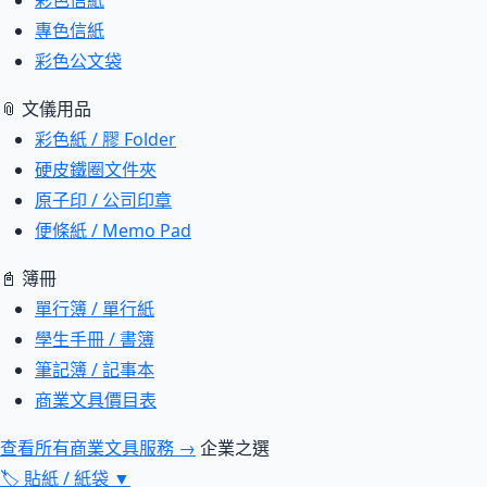
彩色信紙
專色信紙
彩色公文袋
📎 文儀用品
彩色紙 / 膠 Folder
硬皮鐵圈文件夾
原子印 / 公司印章
便條紙 / Memo Pad
📓 簿冊
單行簿 / 單行紙
學生手冊 / 書簿
筆記簿 / 記事本
商業文具價目表
查看所有商業文具服務 →
企業之選
🏷
貼紙 / 紙袋
▼