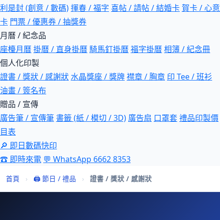
利是封 (創意 / 數碼)
揮春 / 福字
喜帖 / 請帖 / 結婚卡
賀卡 / 心意
卡
門票 / 優惠券 / 抽獎券
月曆 / 紀念品
座檯月曆
掛曆 / 直身掛曆
騎馬釘掛曆
福字掛曆
相簿 / 紀念冊
個人化印製
證書 / 獎狀 / 感謝狀
水晶獎座 / 獎牌
襟章 / 胸章
印 Tee / 班衫
油畫 / 簽名布
贈品 / 宣傳
廣告筆 / 宣傳筆
書籤 (紙 / 模切 / 3D)
廣告扇
口罩套
禮品印製價
目表
🔎 即日數碼快印
☎ 即時來電
💬 WhatsApp 6662 8353
首頁
›
🖨 節日 / 禮品
›
證書 / 獎狀 / 感謝狀