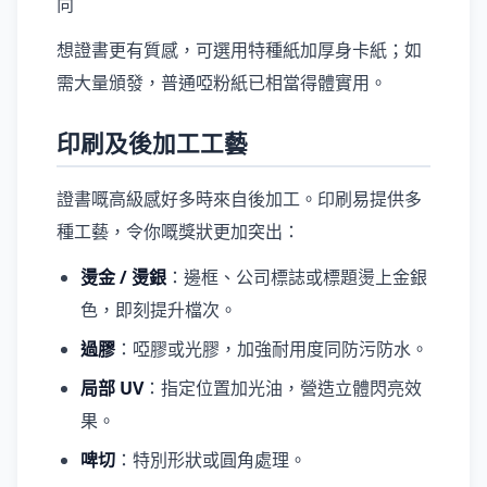
向
想證書更有質感，可選用特種紙加厚身卡紙；如
需大量頒發，普通啞粉紙已相當得體實用。
印刷及後加工工藝
證書嘅高級感好多時來自後加工。印刷易提供多
種工藝，令你嘅獎狀更加突出：
燙金 / 燙銀
：邊框、公司標誌或標題燙上金銀
色，即刻提升檔次。
過膠
：啞膠或光膠，加強耐用度同防污防水。
局部 UV
：指定位置加光油，營造立體閃亮效
果。
啤切
：特別形狀或圓角處理。