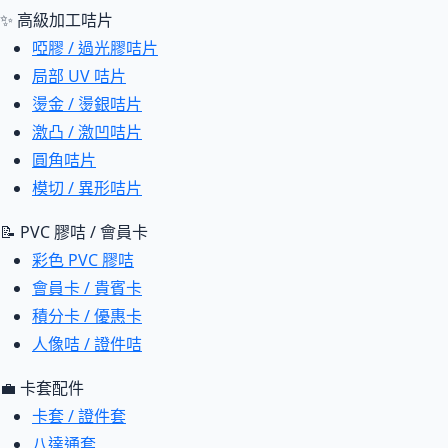
✨ 高級加工咭片
啞膠 / 過光膠咭片
局部 UV 咭片
燙金 / 燙銀咭片
激凸 / 激凹咭片
圓角咭片
模切 / 異形咭片
📝 PVC 膠咭 / 會員卡
彩色 PVC 膠咭
會員卡 / 貴賓卡
積分卡 / 優惠卡
人像咭 / 證件咭
💼 卡套配件
卡套 / 證件套
八達通套