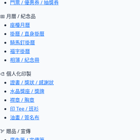
門票 / 優惠券 / 抽獎券
📅 月曆 / 紀念品
座檯月曆
掛曆 / 直身掛曆
騎馬釘掛曆
福字掛曆
相簿 / 紀念冊
🎨 個人化印製
證書 / 獎狀 / 感謝狀
水晶獎座 / 獎牌
襟章 / 胸章
印 Tee / 班衫
油畫 / 簽名布
🏹 贈品 / 宣傳