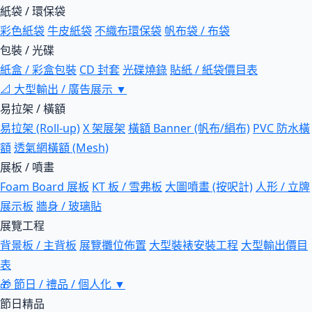
紙袋 / 環保袋
彩色紙袋
牛皮紙袋
不織布環保袋
帆布袋 / 布袋
包裝 / 光碟
紙盒 / 彩盒包裝
CD 封套
光碟燒錄
貼紙 / 紙袋價目表
📐
大型輸出 / 廣告展示
▼
易拉架 / 橫額
易拉架 (Roll-up)
X 架展架
橫額 Banner (帆布/絹布)
PVC 防水橫
額
透氣網橫額 (Mesh)
展板 / 噴畫
Foam Board 展板
KT 板 / 雪弗板
大圖噴畫 (按呎計)
人形 / 立牌
展示板
牆身 / 玻璃貼
展覽工程
背景板 / 主背板
展覽攤位佈置
大型裝裱安裝工程
大型輸出價目
表
🎁
節日 / 禮品 / 個人化
▼
節日精品