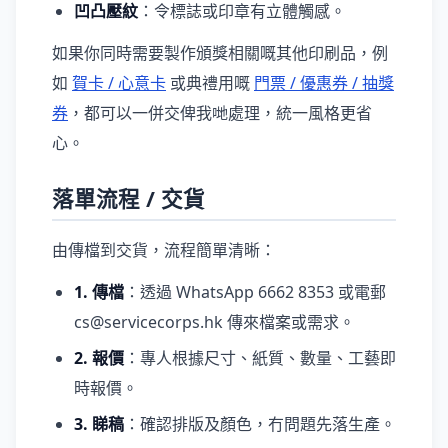
凹凸壓紋
：令標誌或印章有立體觸感。
如果你同時需要製作頒獎相關嘅其他印刷品，例
如
賀卡 / 心意卡
或典禮用嘅
門票 / 優惠券 / 抽獎
券
，都可以一併交俾我哋處理，統一風格更省
心。
落單流程 / 交貨
由傳檔到交貨，流程簡單清晰：
1. 傳檔
：透過 WhatsApp 6662 8353 或電郵
cs@servicecorps.hk 傳來檔案或需求。
2. 報價
：專人根據尺寸、紙質、數量、工藝即
時報價。
3. 睇稿
：確認排版及顏色，冇問題先落生產。