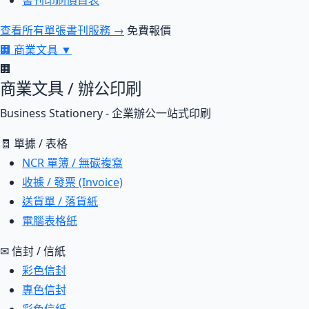
書刊印刷價目表
查看所有單張書刊服務 →
免費報價
🏢
商業文具
▼
🏢
商業文具 / 辦公印刷
Business Stationery - 企業辦公一站式印刷
🧾 單據 / 表格
NCR 單簿 / 無碳複寫
收據 / 發票 (Invoice)
送貨單 / 落貨紙
電腦表格紙
✉ 信封 / 信紙
彩色信封
專色信封