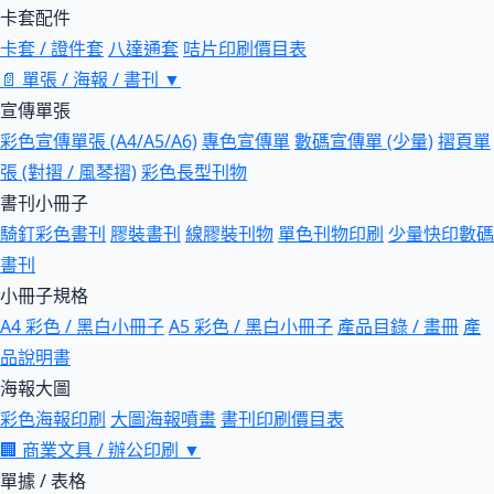
卡套配件
卡套 / 證件套
八達通套
咭片印刷價目表
📄
單張 / 海報 / 書刊
▼
宣傳單張
彩色宣傳單張 (A4/A5/A6)
專色宣傳單
數碼宣傳單 (少量)
摺頁單
張 (對摺 / 風琴摺)
彩色長型刊物
書刊小冊子
騎釘彩色書刊
膠裝書刊
線膠裝刊物
單色刊物印刷
少量快印數碼
書刊
小冊子規格
A4 彩色 / 黑白小冊子
A5 彩色 / 黑白小冊子
產品目錄 / 畫冊
產
品說明書
海報大圖
彩色海報印刷
大圖海報噴畫
書刊印刷價目表
🏢
商業文具 / 辦公印刷
▼
單據 / 表格