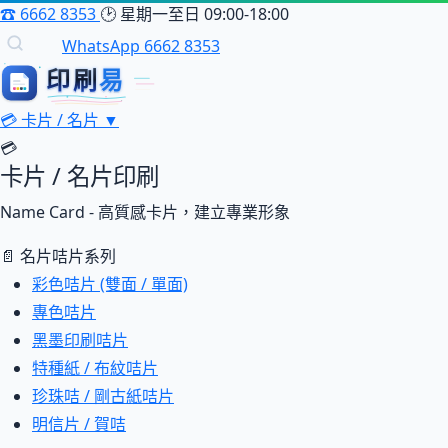
☎
6662 8353
🕑
星期一至日 09:00-18:00
WhatsApp 6662 8353
印刷
印刷易
易
💳
卡片 / 名片
▼
💳
卡片 / 名片印刷
Name Card - 高質感卡片，建立專業形象
📄 名片咭片系列
彩色咭片 (雙面 / 單面)
專色咭片
黑墨印刷咭片
特種紙 / 布紋咭片
珍珠咭 / 剛古紙咭片
明信片 / 賀咭