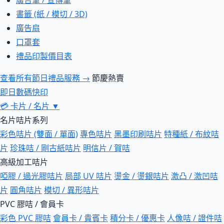
廣告筆 / 宣傳筆
書籤 (紙 / 模切 / 3D)
廣告扇
口罩套
禮品印製價目表
查看所有節日禮品服務 →
節慶熱賣
即日數碼快印
💳
卡片 / 名片
▼
名片咭片系列
彩色咭片 (雙面 / 單面)
專色咭片
黑墨印刷咭片
特種紙 / 布紋咭
片
珍珠咭 / 剛古紙咭片
明信片 / 賀咭
高級加工咭片
啞膠 / 過光膠咭片
局部 UV 咭片
燙金 / 燙銀咭片
激凸 / 激凹咭
片
圓角咭片
模切 / 異形咭片
PVC 膠咭 / 會員卡
彩色 PVC 膠咭
會員卡 / 貴賓卡
積分卡 / 優惠卡
人像咭 / 證件咭