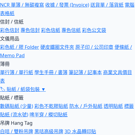
NCR 單簿 / 無碳複寫
收據 / 發票 (Invoice)
送貨單 / 落貨紙
電腦
表格紙
信封 / 信紙
彩色信封
專色信封
彩色信紙
專色信紙
彩色公文袋
文儀用品
彩色紙 / 膠 Folder
硬皮鐵圈文件夾
原子印 / 公司印章
便條紙 /
Memo Pad
簿冊
單行簿 / 單行紙
學生手冊 / 書簿
筆記簿 / 記事本
商業文具價目
表
🏷
貼紙 / 紙袋包裝
▼
貼紙 / 標籤
數碼貼紙 (少量)
彩色不乾膠貼紙
防水 / 戶外貼紙
透明貼紙
標籤
貼紙 (流水號)
啤半穿 / 模切貼紙
吊牌 Hang Tag
白咭 / 雙粉吊牌
黑咭高級吊牌
3D 水晶轉印貼