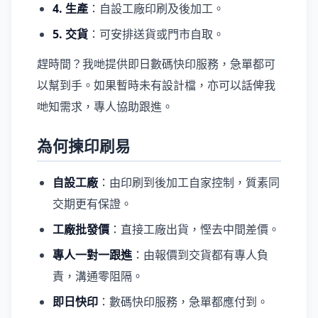
4. 生產
：自設工廠印刷及後加工。
5. 交貨
：可安排送貨或門市自取。
趕時間？我哋提供即日數碼快印服務，急單都可
以幫到手。如果暫時未有設計檔，亦可以話俾我
哋知需求，專人協助跟進。
為何揀印刷易
自設工廠
：由印刷到後加工自家控制，質素同
交期更有保證。
工廠批發價
：直接工廠出貨，慳去中間差價。
專人一對一跟進
：由報價到交貨都有專人負
責，溝通零阻隔。
即日快印
：數碼快印服務，急單都應付到。