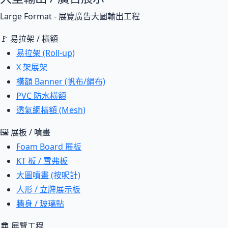
Large Format - 展覽廣告大圖輸出工程
🚩 易拉架 / 橫額
易拉架 (Roll-up)
X 架展架
橫額 Banner (帆布/絹布)
PVC 防水橫額
透氣網橫額 (Mesh)
🖼 展板 / 噴畫
Foam Board 展板
KT 板 / 雪弗板
大圖噴畫 (按呎計)
人形 / 立牌展示板
牆身 / 玻璃貼
🏛 展覽工程