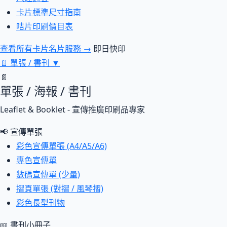
卡片標準尺寸指南
咭片印刷價目表
查看所有卡片名片服務 →
即日快印
📄
單張 / 書刊
▼
📄
單張 / 海報 / 書刊
Leaflet & Booklet - 宣傳推廣印刷品專家
📢 宣傳單張
彩色宣傳單張 (A4/A5/A6)
專色宣傳單
數碼宣傳單 (少量)
摺頁單張 (對摺 / 風琴摺)
彩色長型刊物
📖 書刊小冊子