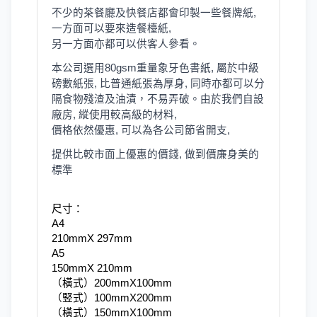
不少的茶餐廳及快餐店都會印製一些餐牌紙,
一方面可以要來造餐檯紙, 

另一方面亦都可以供客人參看。
本公司選用80gsm重量象牙色書紙, 屬於中級
磅數紙張, 比普通紙張為厚身, 同時亦都可以分
隔食物殘渣及油漬，不易弄破。
由於我們自設
廠房, 縱使用較高級的材料, 

價格依然優惠, 可以為各公司節省開支, 
提供比較市面上優惠的價錢, 做到價廉身美的
標準
尺寸：
A4

210mmX 297mm
A5

150mmX 210mm
（橫式）200mmX100mm
（竪式）100mmX200mm
（橫式）150mmX100mm