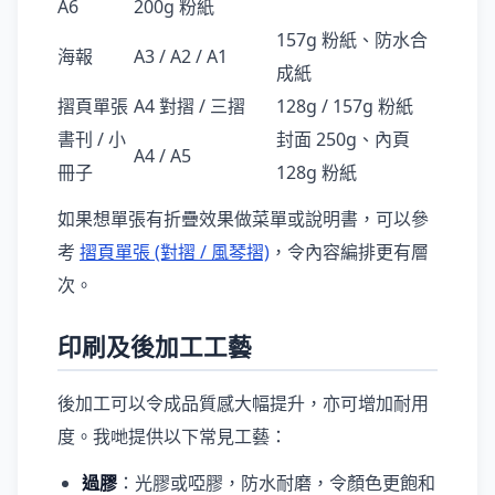
A6
200g 粉紙
157g 粉紙、防水合
海報
A3 / A2 / A1
成紙
摺頁單張
A4 對摺 / 三摺
128g / 157g 粉紙
書刊 / 小
封面 250g、內頁
A4 / A5
冊子
128g 粉紙
如果想單張有折疊效果做菜單或說明書，可以參
考
摺頁單張 (對摺 / 風琴摺)
，令內容編排更有層
次。
印刷及後加工工藝
後加工可以令成品質感大幅提升，亦可增加耐用
度。我哋提供以下常見工藝：
過膠
：光膠或啞膠，防水耐磨，令顏色更飽和