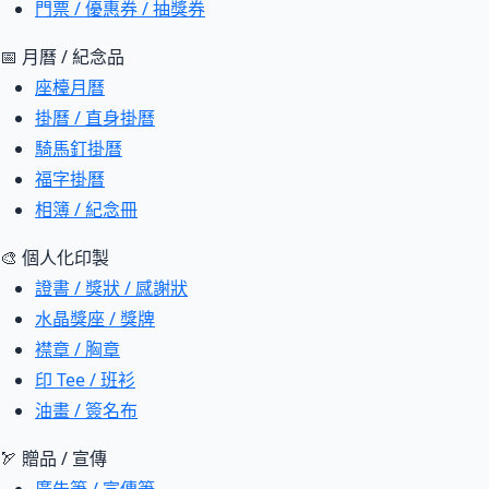
門票 / 優惠券 / 抽獎券
📅 月曆 / 紀念品
座檯月曆
掛曆 / 直身掛曆
騎馬釘掛曆
福字掛曆
相簿 / 紀念冊
🎨 個人化印製
證書 / 獎狀 / 感謝狀
水晶獎座 / 獎牌
襟章 / 胸章
印 Tee / 班衫
油畫 / 簽名布
🏹 贈品 / 宣傳