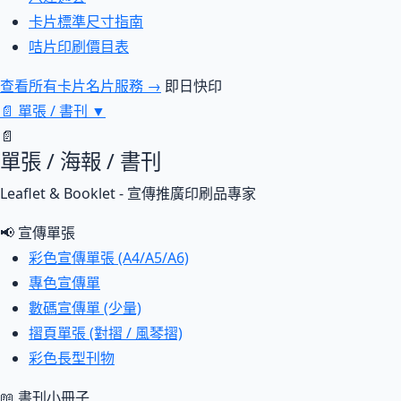
卡片標準尺寸指南
咭片印刷價目表
查看所有卡片名片服務 →
即日快印
📄
單張 / 書刊
▼
📄
單張 / 海報 / 書刊
Leaflet & Booklet - 宣傳推廣印刷品專家
📢 宣傳單張
彩色宣傳單張 (A4/A5/A6)
專色宣傳單
數碼宣傳單 (少量)
摺頁單張 (對摺 / 風琴摺)
彩色長型刊物
📖 書刊小冊子