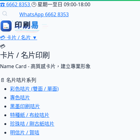
☎
6662 8353
🕑
星期一至日 09:00-18:00
WhatsApp 6662 8353
印刷
印刷易
易
💳
卡片 / 名片
▼
💳
卡片 / 名片印刷
Name Card - 高質感卡片，建立專業形象
📄 名片咭片系列
彩色咭片 (雙面 / 單面)
專色咭片
黑墨印刷咭片
特種紙 / 布紋咭片
珍珠咭 / 剛古紙咭片
明信片 / 賀咭