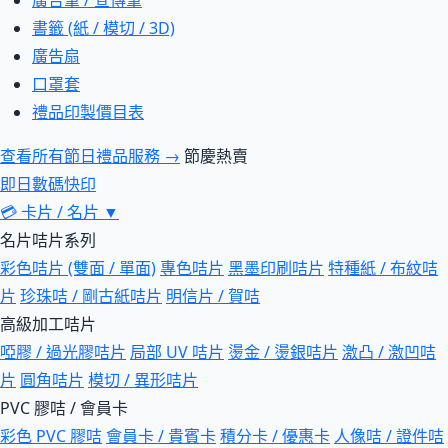
廣告筆 / 宣傳筆
書籤 (紙 / 模切 / 3D)
廣告扇
口罩套
禮品印製價目表
查看所有節日禮品服務 →
節慶熱賣
即日數碼快印
💳
卡片 / 名片
▼
名片咭片系列
彩色咭片 (雙面 / 單面)
專色咭片
黑墨印刷咭片
特種紙 / 布紋咭
片
珍珠咭 / 剛古紙咭片
明信片 / 賀咭
高級加工咭片
啞膠 / 過光膠咭片
局部 UV 咭片
燙金 / 燙銀咭片
激凸 / 激凹咭
片
圓角咭片
模切 / 異形咭片
PVC 膠咭 / 會員卡
彩色 PVC 膠咭
會員卡 / 貴賓卡
積分卡 / 優惠卡
人像咭 / 證件咭