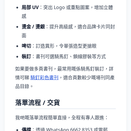
局部 UV
：突出 Logo 或重點圖案，增加立體
感
燙金 / 燙銀
：提升高級感，適合品牌卡片同封
面
啤切
：訂造異形，令單張造型更搶眼
裝訂
：書刊可選騎馬釘、鎖線膠裝等方式
如果要做多頁書刊，最常用嘅係騎馬釘裝訂，詳
情可睇
騎釘彩色書刊
，適合頁數較少嘅場刊同產
品目錄。
落單流程 / 交貨
我哋嘅落單流程簡單直接，全程有專人跟進：
傳檔
：透過 WhatsApp 6662 8353 或電郵