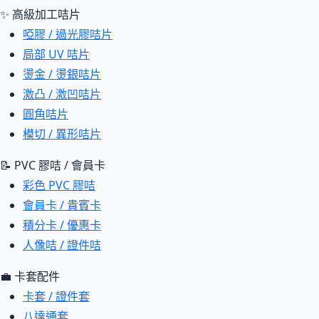
✨ 高級加工咭片
啞膠 / 過光膠咭片
局部 UV 咭片
燙金 / 燙銀咭片
激凸 / 激凹咭片
圓角咭片
模切 / 異形咭片
📝 PVC 膠咭 / 會員卡
彩色 PVC 膠咭
會員卡 / 貴賓卡
積分卡 / 優惠卡
人像咭 / 證件咭
💼 卡套配件
卡套 / 證件套
八達通套