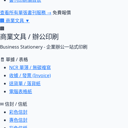
書刊印刷價目表
查看所有單張書刊服務 →
免費報價
🏢
商業文具
▼
🏢
商業文具 / 辦公印刷
Business Stationery - 企業辦公一站式印刷
🧾 單據 / 表格
NCR 單簿 / 無碳複寫
收據 / 發票 (Invoice)
送貨單 / 落貨紙
電腦表格紙
✉ 信封 / 信紙
彩色信封
專色信封