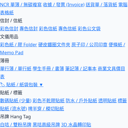
NCR 單簿 / 無碳複寫
收據 / 發票 (Invoice)
送貨單 / 落貨紙
電腦
表格紙
信封 / 信紙
彩色信封
專色信封
彩色信紙
專色信紙
彩色公文袋
文儀用品
彩色紙 / 膠 Folder
硬皮鐵圈文件夾
原子印 / 公司印章
便條紙 /
Memo Pad
簿冊
單行簿 / 單行紙
學生手冊 / 書簿
筆記簿 / 記事本
商業文具價目
表
🏷
貼紙 / 紙袋包裝
▼
貼紙 / 標籤
數碼貼紙 (少量)
彩色不乾膠貼紙
防水 / 戶外貼紙
透明貼紙
標籤
貼紙 (流水號)
啤半穿 / 模切貼紙
吊牌 Hang Tag
白咭 / 雙粉吊牌
黑咭高級吊牌
3D 水晶轉印貼