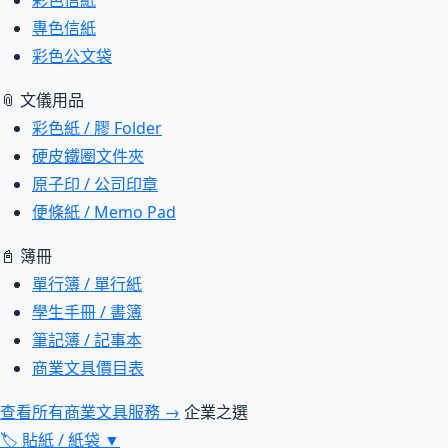
彩色信紙
專色信紙
彩色公文袋
📎 文儀用品
彩色紙 / 膠 Folder
硬皮鐵圈文件夾
原子印 / 公司印章
便條紙 / Memo Pad
📓 簿冊
單行簿 / 單行紙
學生手冊 / 書簿
筆記簿 / 記事本
商業文具價目表
查看所有商業文具服務 →
企業之選
🏷
貼紙 / 紙袋
▼