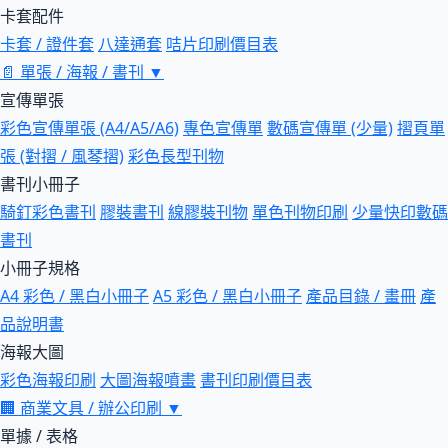
卡套配件
卡套 / 證件套
八達通套
咭片印刷價目表
📄
單張 / 海報 / 書刊
▼
宣傳單張
彩色宣傳單張 (A4/A5/A6)
專色宣傳單
數碼宣傳單 (少量)
摺頁單
張 (對摺 / 風琴摺)
彩色長型刊物
書刊小冊子
騎釘彩色書刊
膠裝書刊
線膠裝刊物
單色刊物印刷
少量快印數碼
書刊
小冊子規格
A4 彩色 / 黑白小冊子
A5 彩色 / 黑白小冊子
產品目錄 / 畫冊
產
品說明書
海報大圖
彩色海報印刷
大圖海報噴畫
書刊印刷價目表
🏢
商業文具 / 辦公印刷
▼
單據 / 表格