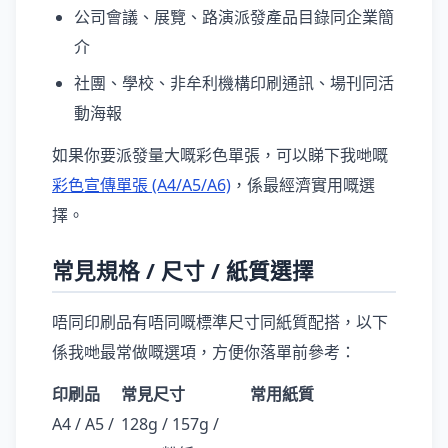
公司會議、展覽、路演派發產品目錄同企業簡
介
社團、學校、非牟利機構印刷通訊、場刊同活
動海報
如果你要派發量大嘅彩色單張，可以睇下我哋嘅
彩色宣傳單張 (A4/A5/A6)
，係最經濟實用嘅選
擇。
常見規格 / 尺寸 / 紙質選擇
唔同印刷品有唔同嘅標準尺寸同紙質配搭，以下
係我哋最常做嘅選項，方便你落單前參考：
印刷品
常見尺寸
常用紙質
A4 / A5 /
128g / 157g /