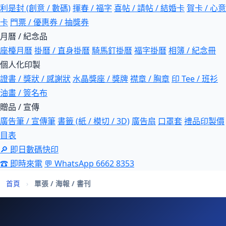
利是封 (創意 / 數碼)
揮春 / 福字
喜帖 / 請帖 / 結婚卡
賀卡 / 心意
卡
門票 / 優惠券 / 抽獎券
月曆 / 紀念品
座檯月曆
掛曆 / 直身掛曆
騎馬釘掛曆
福字掛曆
相簿 / 紀念冊
個人化印製
證書 / 獎狀 / 感謝狀
水晶獎座 / 獎牌
襟章 / 胸章
印 Tee / 班衫
油畫 / 簽名布
贈品 / 宣傳
廣告筆 / 宣傳筆
書籤 (紙 / 模切 / 3D)
廣告扇
口罩套
禮品印製價
目表
🔎 即日數碼快印
☎ 即時來電
💬 WhatsApp 6662 8353
首頁
›
單張 / 海報 / 書刊