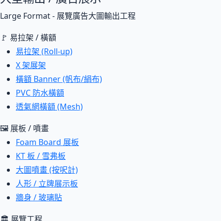
Large Format - 展覽廣告大圖輸出工程
🚩 易拉架 / 橫額
易拉架 (Roll-up)
X 架展架
橫額 Banner (帆布/絹布)
PVC 防水橫額
透氣網橫額 (Mesh)
🖼 展板 / 噴畫
Foam Board 展板
KT 板 / 雪弗板
大圖噴畫 (按呎計)
人形 / 立牌展示板
牆身 / 玻璃貼
🏛 展覽工程