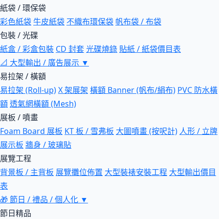
紙袋 / 環保袋
彩色紙袋
牛皮紙袋
不織布環保袋
帆布袋 / 布袋
包裝 / 光碟
紙盒 / 彩盒包裝
CD 封套
光碟燒錄
貼紙 / 紙袋價目表
📐
大型輸出 / 廣告展示
▼
易拉架 / 橫額
易拉架 (Roll-up)
X 架展架
橫額 Banner (帆布/絹布)
PVC 防水橫
額
透氣網橫額 (Mesh)
展板 / 噴畫
Foam Board 展板
KT 板 / 雪弗板
大圖噴畫 (按呎計)
人形 / 立牌
展示板
牆身 / 玻璃貼
展覽工程
背景板 / 主背板
展覽攤位佈置
大型裝裱安裝工程
大型輸出價目
表
🎁
節日 / 禮品 / 個人化
▼
節日精品