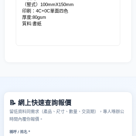
（竪式）100mmX150mm
印刷：4C+0C單面四色
厚度:80gsm
質料:書紙
📝 網上快速查詢報價
留低資料同需求（產品、尺寸、數量、交貨期），專人喺辦公
時間內覆你報價。
稱呼 / 姓名 *