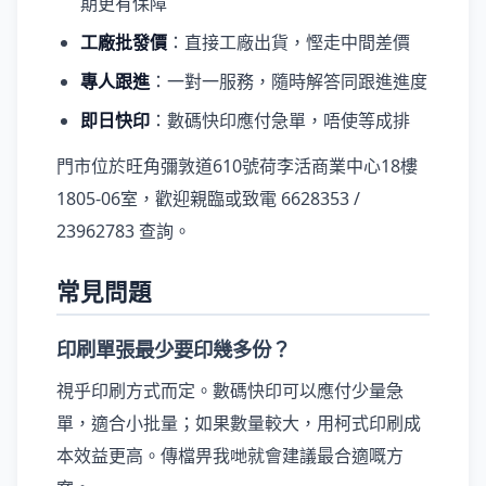
期更有保障
工廠批發價
：直接工廠出貨，慳走中間差價
專人跟進
：一對一服務，隨時解答同跟進進度
即日快印
：數碼快印應付急單，唔使等成排
門市位於旺角彌敦道610號荷李活商業中心18樓
1805-06室，歡迎親臨或致電 6628353 /
23962783 查詢。
常見問題
印刷單張最少要印幾多份？
視乎印刷方式而定。數碼快印可以應付少量急
單，適合小批量；如果數量較大，用柯式印刷成
本效益更高。傳檔畀我哋就會建議最合適嘅方