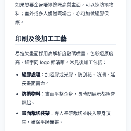
如果想要企身唔捲邊嘅高質畫面，可以揀防捲物
料；室外或多人觸碰嘅場合，亦可加做過膠保
護。
印刷及後加工工藝
易拉架畫面採用高解析度數碼噴畫，色彩還原度
高，細字同 logo 都清晰。常見後加工包括：
過膠處理
：加啞膠或光膠，防刮花、防潮，延
長畫面壽命。
防捲物料
：畫面平整企身，長時間展示都唔會
翹起。
畫面裁切裝架
：專人準確裁切並裝入架身頂
夾，確保平順無皺。