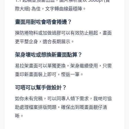
1:1 起稿並預留出血，圖片解析度以 300dpi (實
際大細) 為佳，文字轉曲線最穩陣。
畫面用耐咗會唔會捲邊？
揀防捲物料或加做過膠可以有效防止翹起，畫面
更平整企身，適合長期展示。
架身壞咗或想換新畫面點算？
易拉架畫面可以單獨更換，架身繼續使用，只需
重印新畫面裝上即可，慳返一筆。
可唔可以幫手做設計？
如你未有完稿，可以同專人傾下需求，我哋可協
助處理檔案排版問題，確保出到嘅畫面靚仔清
晰。