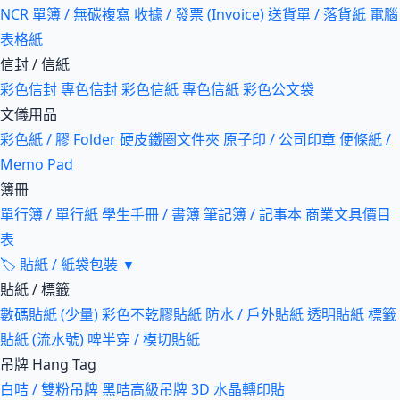
NCR 單簿 / 無碳複寫
收據 / 發票 (Invoice)
送貨單 / 落貨紙
電腦
表格紙
信封 / 信紙
彩色信封
專色信封
彩色信紙
專色信紙
彩色公文袋
文儀用品
彩色紙 / 膠 Folder
硬皮鐵圈文件夾
原子印 / 公司印章
便條紙 /
Memo Pad
簿冊
單行簿 / 單行紙
學生手冊 / 書簿
筆記簿 / 記事本
商業文具價目
表
🏷
貼紙 / 紙袋包裝
▼
貼紙 / 標籤
數碼貼紙 (少量)
彩色不乾膠貼紙
防水 / 戶外貼紙
透明貼紙
標籤
貼紙 (流水號)
啤半穿 / 模切貼紙
吊牌 Hang Tag
白咭 / 雙粉吊牌
黑咭高級吊牌
3D 水晶轉印貼