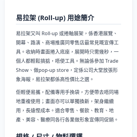
易拉架 (Roll-up) 用途簡介
易拉架又叫 Roll-up 或捲軸展架，係香港展覽、
開幕、路演、商場推廣同零售店最常見嘅宣傳工
具。收納時畫面捲入底座，展開時只需幾秒，一
個人都輕鬆搞掂，唔使工具。無論係參加 Trade
Show、做pop-up store，定係公司大堂放張形
象海報，易拉架都係高性價比之選。
佢輕便易攜，配備專用手挽袋，方便帶去唔同場
地重複使用；畫面亦可以單獨換新，架身繼續
用，長遠慳成本。適合零售、餐飲、教育、地
產、美容、醫療同各行各業做形象宣傳同促銷。
規格 / 尺寸 / 物料選擇