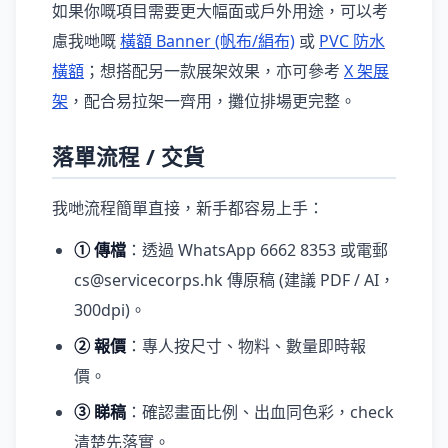
如果你嘅項目需要更大幅面或戶外用途，可以考
慮我哋嘅
橫額 Banner (帆布/絹布)
或
PVC 防水
橫額
；想搭配另一款展架效果，亦可參考
X 架展
架
，配合易拉架一齊用，攤位排場更完整。
落單流程 / 交貨
我哋流程簡單直接，新手都容易上手：
① 傳檔
：透過 WhatsApp 6662 8353 或電郵
cs@servicecorps.hk 傳原稿 (建議 PDF / AI，
300dpi)。
② 報價
：專人按尺寸、物料、數量即時報
價。
③ 睇稿
：確認畫面比例、出血同色彩，check
清楚先落實。