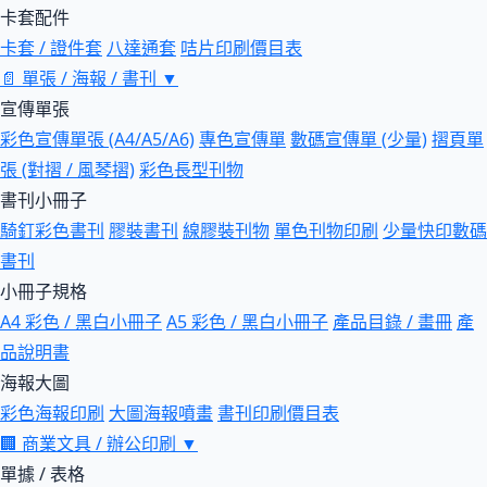
卡套配件
卡套 / 證件套
八達通套
咭片印刷價目表
📄
單張 / 海報 / 書刊
▼
宣傳單張
彩色宣傳單張 (A4/A5/A6)
專色宣傳單
數碼宣傳單 (少量)
摺頁單
張 (對摺 / 風琴摺)
彩色長型刊物
書刊小冊子
騎釘彩色書刊
膠裝書刊
線膠裝刊物
單色刊物印刷
少量快印數碼
書刊
小冊子規格
A4 彩色 / 黑白小冊子
A5 彩色 / 黑白小冊子
產品目錄 / 畫冊
產
品說明書
海報大圖
彩色海報印刷
大圖海報噴畫
書刊印刷價目表
🏢
商業文具 / 辦公印刷
▼
單據 / 表格