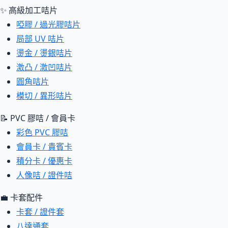
✨ 高級加工咭片
啞膠 / 過光膠咭片
局部 UV 咭片
燙金 / 燙銀咭片
激凸 / 激凹咭片
圓角咭片
模切 / 異形咭片
📝 PVC 膠咭 / 會員卡
彩色 PVC 膠咭
會員卡 / 貴賓卡
積分卡 / 優惠卡
人像咭 / 證件咭
💼 卡套配件
卡套 / 證件套
八達通套