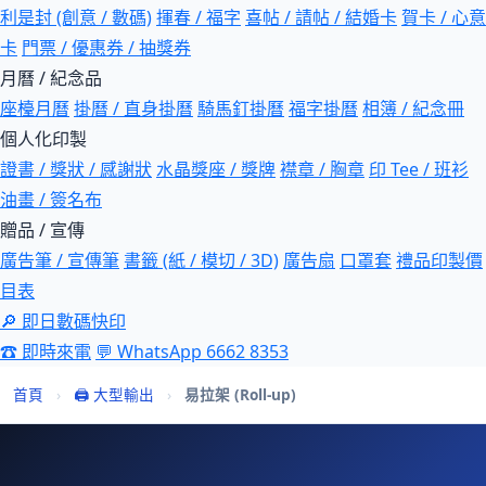
利是封 (創意 / 數碼)
揮春 / 福字
喜帖 / 請帖 / 結婚卡
賀卡 / 心意
卡
門票 / 優惠券 / 抽獎券
月曆 / 紀念品
座檯月曆
掛曆 / 直身掛曆
騎馬釘掛曆
福字掛曆
相簿 / 紀念冊
個人化印製
證書 / 獎狀 / 感謝狀
水晶獎座 / 獎牌
襟章 / 胸章
印 Tee / 班衫
油畫 / 簽名布
贈品 / 宣傳
廣告筆 / 宣傳筆
書籤 (紙 / 模切 / 3D)
廣告扇
口罩套
禮品印製價
目表
🔎 即日數碼快印
☎ 即時來電
💬 WhatsApp 6662 8353
首頁
›
🖨 大型輸出
›
易拉架 (Roll-up)