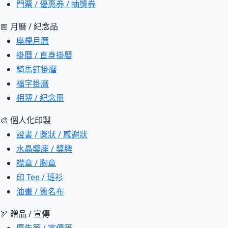
門票 / 優惠券 / 抽獎券
📅 月曆 / 紀念品
座檯月曆
掛曆 / 直身掛曆
騎馬釘掛曆
福字掛曆
相簿 / 紀念冊
🎨 個人化印製
證書 / 獎狀 / 感謝狀
水晶獎座 / 獎牌
襟章 / 胸章
印 Tee / 班衫
油畫 / 簽名布
🏹 贈品 / 宣傳