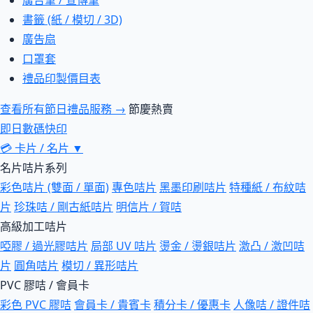
廣告筆 / 宣傳筆
書籤 (紙 / 模切 / 3D)
廣告扇
口罩套
禮品印製價目表
查看所有節日禮品服務 →
節慶熱賣
即日數碼快印
💳
卡片 / 名片
▼
名片咭片系列
彩色咭片 (雙面 / 單面)
專色咭片
黑墨印刷咭片
特種紙 / 布紋咭
片
珍珠咭 / 剛古紙咭片
明信片 / 賀咭
高級加工咭片
啞膠 / 過光膠咭片
局部 UV 咭片
燙金 / 燙銀咭片
激凸 / 激凹咭
片
圓角咭片
模切 / 異形咭片
PVC 膠咭 / 會員卡
彩色 PVC 膠咭
會員卡 / 貴賓卡
積分卡 / 優惠卡
人像咭 / 證件咭