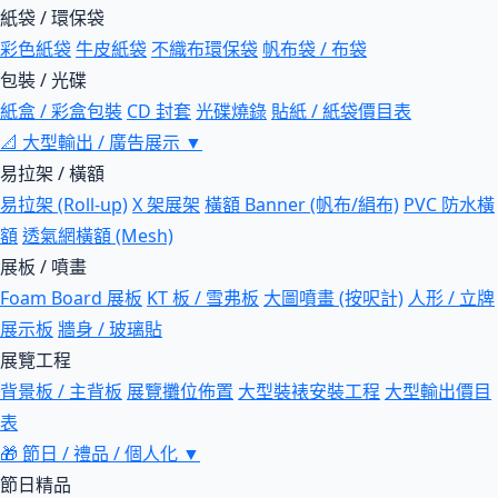
紙袋 / 環保袋
彩色紙袋
牛皮紙袋
不織布環保袋
帆布袋 / 布袋
包裝 / 光碟
紙盒 / 彩盒包裝
CD 封套
光碟燒錄
貼紙 / 紙袋價目表
📐
大型輸出 / 廣告展示
▼
易拉架 / 橫額
易拉架 (Roll-up)
X 架展架
橫額 Banner (帆布/絹布)
PVC 防水橫
額
透氣網橫額 (Mesh)
展板 / 噴畫
Foam Board 展板
KT 板 / 雪弗板
大圖噴畫 (按呎計)
人形 / 立牌
展示板
牆身 / 玻璃貼
展覽工程
背景板 / 主背板
展覽攤位佈置
大型裝裱安裝工程
大型輸出價目
表
🎁
節日 / 禮品 / 個人化
▼
節日精品