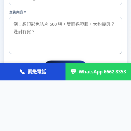
查詢內容 *
🚀 提交查詢
📞
💬
緊急電話
WhatsApp 6662 8353
需要易拉架 (Roll-up)？
自設工廠・直接工廠批發價・專人一對一報價跟