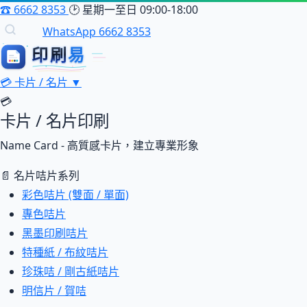
☎
6662 8353
🕑
星期一至日 09:00-18:00
WhatsApp 6662 8353
印刷
印刷易
易
💳
卡片 / 名片
▼
💳
卡片 / 名片印刷
Name Card - 高質感卡片，建立專業形象
📄 名片咭片系列
彩色咭片 (雙面 / 單面)
專色咭片
黑墨印刷咭片
特種紙 / 布紋咭片
珍珠咭 / 剛古紙咭片
明信片 / 賀咭