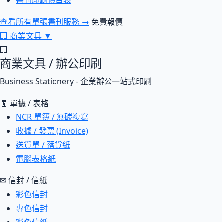
書刊印刷價目表
查看所有單張書刊服務 →
免費報價
🏢
商業文具
▼
🏢
商業文具 / 辦公印刷
Business Stationery - 企業辦公一站式印刷
🧾 單據 / 表格
NCR 單簿 / 無碳複寫
收據 / 發票 (Invoice)
送貨單 / 落貨紙
電腦表格紙
✉ 信封 / 信紙
彩色信封
專色信封