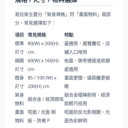
易拉架主要分「架身規格」同「畫面物料」兩部
分，常見選擇如下：
項目
常見規格
特點
標準
80(W) x 200(H)
最通用，展覽攤位、店
尺寸
cm
舖入口啱用
細碼
60(W) x 160(H)
枱面、狹窄通道或收銀
尺寸
cm
處適用
闊身
85 / 100 (W) x
畫面更闊，遠距離更搶
尺寸
200(H) cm
眼
架身
鋁合金穩陣耐用，經濟
鋁合金 / 經濟膠底
物料
款輕巧抵用
畫面
啞面 / 光面 相
啞面防反光影相靚，光
物料
紙、防捲 P
面色彩鮮明