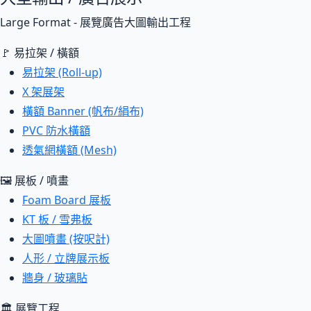
Large Format - 展覽廣告大圖輸出工程
🚩 易拉架 / 橫額
易拉架 (Roll-up)
X 架展架
橫額 Banner (帆布/絹布)
PVC 防水橫額
透氣網橫額 (Mesh)
🖼 展板 / 噴畫
Foam Board 展板
KT 板 / 雪弗板
大圖噴畫 (按呎計)
人形 / 立牌展示板
牆身 / 玻璃貼
🏛 展覽工程