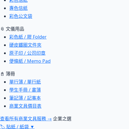
彩色信紙
專色信紙
彩色公文袋
📎 文儀用品
彩色紙 / 膠 Folder
硬皮鐵圈文件夾
原子印 / 公司印章
便條紙 / Memo Pad
📓 簿冊
單行簿 / 單行紙
學生手冊 / 書簿
筆記簿 / 記事本
商業文具價目表
查看所有商業文具服務 →
企業之選
🏷
貼紙 / 紙袋
▼